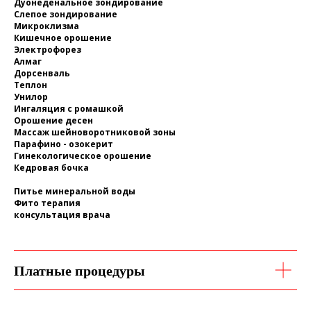
Дуонеденальное зондирование
Слепое зондирование
Микроклизма
Кишечное орошение
Электрофорез
Алмаг
Дорсенваль
Теплон
Унилор
Ингаляция с ромашкой
Орошение десен
Массаж шейноворотниковой зоны
Парафино - озокерит
Гинекологическое орошение
Кедровая бочка
Питье минеральной воды
Фито терапия
консультация врача
Платные процедуры